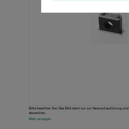
Bitte beachten Sie: Das Bild dient nur zur Veranschaulichung un
abweichen.
Mehr anzeigen