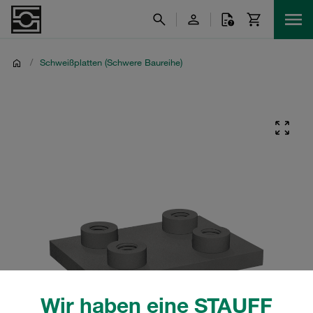
/
Schweißplatten (Schwere Baureihe)
Wir haben eine STAUFF