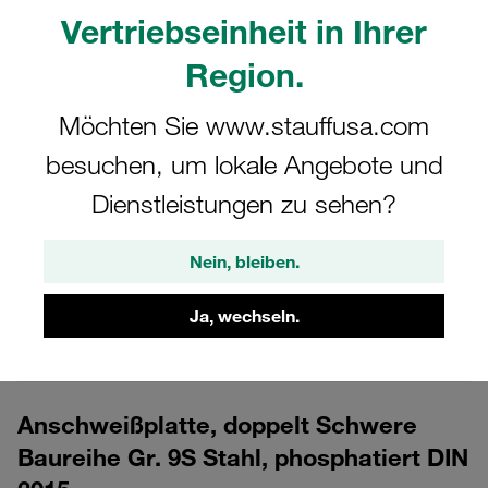
Vertriebseinheit in Ihrer
Region.
Möchten Sie www.stauffusa.com
besuchen, um lokale Angebote und
Dienstleistungen zu sehen?
CAD
Nein, bleiben.
Bitte beachten Sie: Das Bild dient nur zur Veranschaulichung und kann vom
tatsächlichen Produkt abweichen.
Mehr anzeigen
Ja, wechseln.
Anmelden
um die CAD-Daten kostenlos herunterzuladen
Anschweißplatte, doppelt Schwere
Baureihe Gr. 9S Stahl, phosphatiert DIN