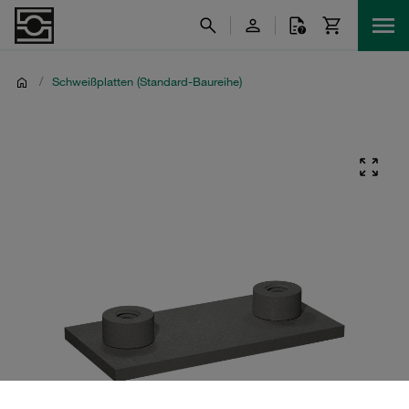
/
Schweißplatten (Standard-Baureihe)