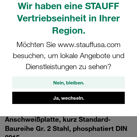
Wir haben eine STAUFF
Vertriebseinheit in Ihrer
Region.
Möchten Sie www.stauffusa.com
besuchen, um lokale Angebote und
CAD
Dienstleistungen zu sehen?
Bitte beachten Sie: Das Bild dient nur zur Veranschaulichung und kann vom
tatsächlichen Produkt abweichen.
Nein, bleiben.
Mehr anzeigen
Ja, wechseln.
Anmelden
um die CAD-Daten kostenlos herunterzuladen
Anschweißplatte, kurz Standard-
Baureihe Gr. 2 Stahl, phosphatiert DIN