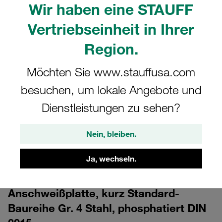
Wir haben eine STAUFF
Vertriebseinheit in Ihrer
Region.
Möchten Sie www.stauffusa.com
besuchen, um lokale Angebote und
CAD
Dienstleistungen zu sehen?
Bitte beachten Sie: Das Bild dient nur zur Veranschaulichung und kann vom
tatsächlichen Produkt abweichen.
Nein, bleiben.
Mehr anzeigen
Ja, wechseln.
Anmelden
um die CAD-Daten kostenlos herunterzuladen
Anschweißplatte, kurz Standard-
Baureihe Gr. 4 Stahl, phosphatiert DIN