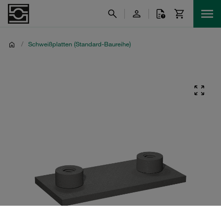
/
Schweißplatten (Standard-Baureihe)