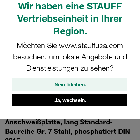
Wir haben eine STAUFF
Vertriebseinheit in Ihrer
Region.
Möchten Sie www.stauffusa.com
besuchen, um lokale Angebote und
CAD
Dienstleistungen zu sehen?
Bitte beachten Sie: Das Bild dient nur zur Veranschaulichung und kann vom
tatsächlichen Produkt abweichen.
Nein, bleiben.
Mehr anzeigen
Ja, wechseln.
Anmelden
um die CAD-Daten kostenlos herunterzuladen
Anschweißplatte, lang Standard-
Baureihe Gr. 7 Stahl, phosphatiert DIN