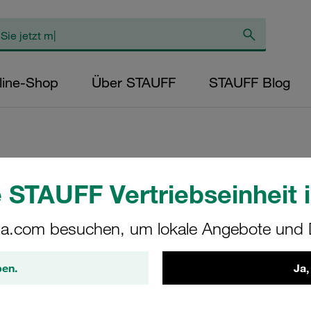
line-Shop
Über STAUFF
STAUFF Blog
Anschweißplatte, 
 STAUFF Vertriebseinheit i
Edelstahl V2A DIN
a.com besuchen, um lokale Angebote und D
SPV-5-M-W4
ben.
Ja,
STAUFF Materialnr. 1120001