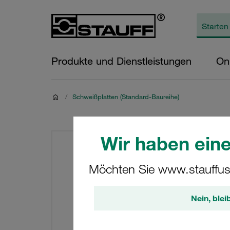
Produkte und Dienstleistungen
On
/
Schweißplatten (Standard-Baureihe)
Wir haben eine
Möchten Sie www.stauffus
Nein, blei