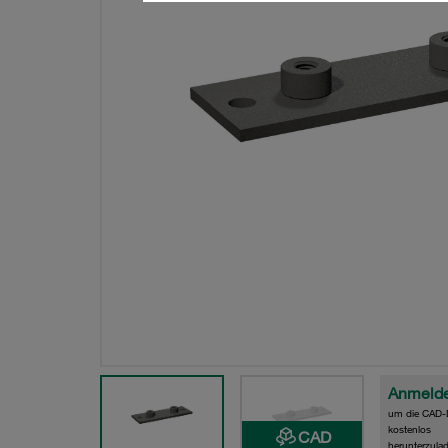
Anmeld
um die CAD-
kostenlos
CAD
herunterzula