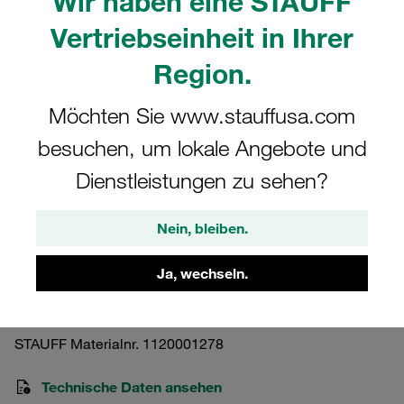
Wir haben eine STAUFF
Vertriebseinheit in Ihrer
Region.
Möchten Sie www.stauffusa.com
Bitte beachten Sie: Das Bild dient nur zur Veranschaulichung und kann vom
tatsächlichen Produkt abweichen.
besuchen, um lokale Angebote und
Mehr anzeigen
Dienstleistungen zu sehen?
Doppel-Anschweißplatte Standard-
Baureihe Gr. 1a Stahl, phosphatiert DIN
Nein, bleiben.
3015
Ja, wechseln.
DSP-1a-35-M-W2
STAUFF Materialnr. 1120001278
Technische Daten ansehen