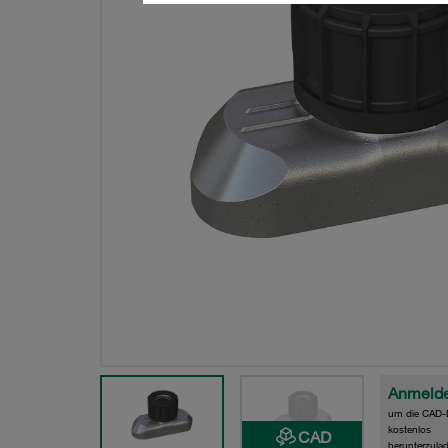
Anmeld
um die CAD-
kostenlos
CAD
herunterzula