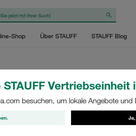
line-Shop
Über STAUFF
STAUFF Blog
Tragschienenmutt
 STAUFF Vertriebseinheit i
Edelstahl V2A DIN
a.com besuchen, um lokale Angebote und D
SM-1-8/1D-M-W4
ben.
Ja,
STAUFF Materialnr. 1120001