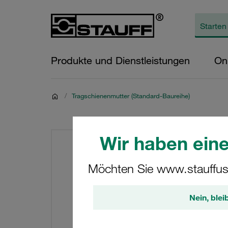
Produkte und Dienstleistungen
On
/
Tragschienenmutter (Standard-Baureihe)
Wir haben eine
Möchten Sie www.stauffus
Nein, blei