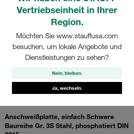
Vertriebseinheit in Ihrer
Region.
Möchten Sie www.stauffusa.com
besuchen, um lokale Angebote und
Dienstleistungen zu sehen?
CAD
Nein, bleiben.
Bitte beachten Sie: Das Bild dient nur zur Veranschaulichung und kann vom
tatsächlichen Produkt abweichen.
Mehr anzeigen
Ja, wechseln.
Anmelden
um die CAD-Daten kostenlos herunterzuladen
Anschweißplatte, einfach Schwere
Baureihe Gr. 3S Stahl, phosphatiert DIN