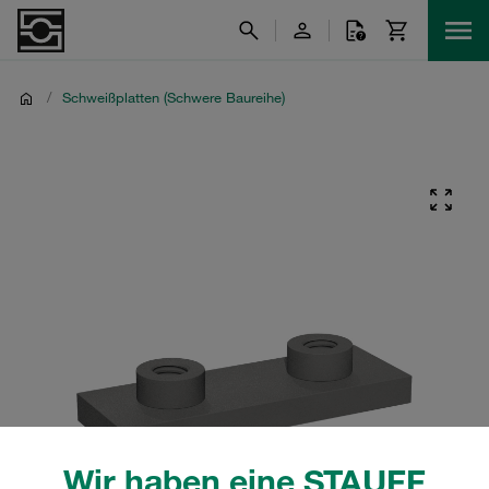
/
Schweißplatten (Schwere Baureihe)
Wir haben eine STAUFF