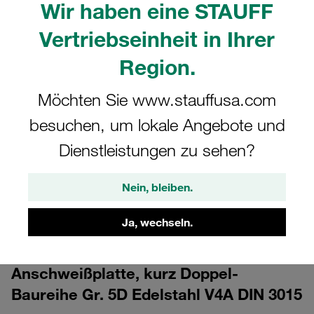
Wir haben eine STAUFF
Vertriebseinheit in Ihrer
Region.
Möchten Sie www.stauffusa.com
besuchen, um lokale Angebote und
CAD
Dienstleistungen zu sehen?
Bitte beachten Sie: Das Bild dient nur zur Veranschaulichung und kann vom
tatsächlichen Produkt abweichen.
Nein, bleiben.
Mehr anzeigen
Ja, wechseln.
Anmelden
um die CAD-Daten kostenlos herunterzuladen
Anschweißplatte, kurz Doppel-
Baureihe Gr. 5D Edelstahl V4A DIN 3015