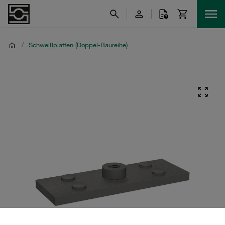
/
Schweißplatten (Doppel-Baureihe)