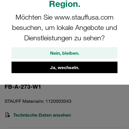
Region.
Möchten Sie www.stauffusa.com
besuchen, um lokale Angebote und
Dienstleistungen zu sehen?
Bitte beachten Sie: Das Bild dient nur zur Veranschaulichung und kann vom
tatsächlichen Produkt abweichen.
Mehr anzeigen
Nein, bleiben.
Flachstahlbügel DN 250 Stahl,
Ja, wechseln.
unbehandelt 273mm
FB-A-273-W1
STAUFF Materialnr. 1120003043
Technische Daten ansehen