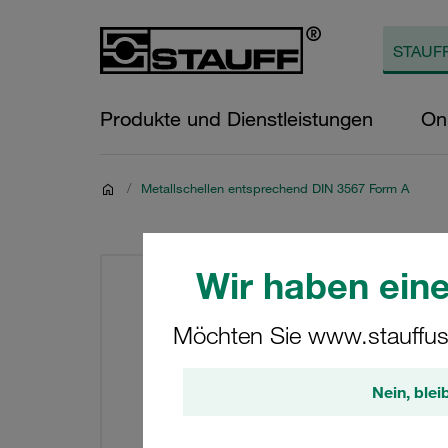
Produkte und Dienstleistungen
On
/
Metallschellen entsprechend DIN 3567 Form A
Wir haben eine
Möchten Sie www.stauffus
Nein, blei