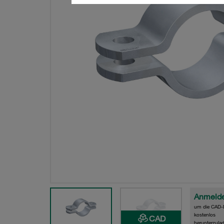
Anmeld
um die CAD-
kostenlos
CAD
herunterzula