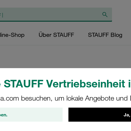
line-Shop
Über STAUFF
STAUFF Blog
Metallschelle, Ty
 STAUFF Vertriebseinheit i
20mm Stahl, feuer
a.com besuchen, um lokale Angebote und D
DIN3567-A-20-W40
ben.
Ja,
STAUFF Materialnr. 1120003