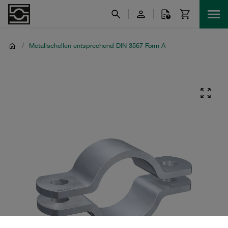
/
Metallschellen entsprechend DIN 3567 Form A