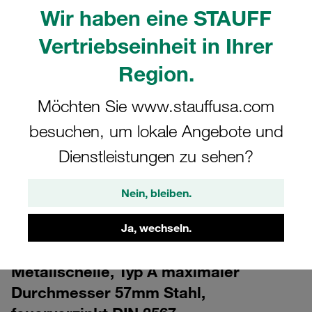
Wir haben eine STAUFF
Vertriebseinheit in Ihrer
Region.
Möchten Sie www.stauffusa.com
besuchen, um lokale Angebote und
CAD
Dienstleistungen zu sehen?
Bitte beachten Sie: Das Bild dient nur zur Veranschaulichung und kann vom
tatsächlichen Produkt abweichen.
Nein, bleiben.
Mehr anzeigen
Anmelden
Ja, wechseln.
um die CAD-Daten kostenlos herunterzuladen
Metallschelle, Typ A maximaler
Durchmesser 57mm Stahl,