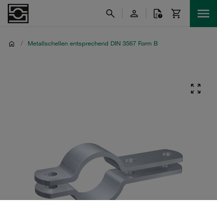
/
Metallschellen entsprechend DIN 3567 Form B