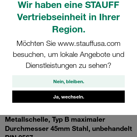
Wir haben eine STAUFF
Vertriebseinheit in Ihrer
Region.
Möchten Sie www.stauffusa.com
besuchen, um lokale Angebote und
CAD
Dienstleistungen zu sehen?
Bitte beachten Sie: Das Bild dient nur zur Veranschaulichung und kann vom
tatsächlichen Produkt abweichen.
Nein, bleiben.
Mehr anzeigen
Ja, wechseln.
Anmelden
um die CAD-Daten kostenlos herunterzuladen
Metallschelle, Typ B maximaler
Durchmesser 45mm Stahl, unbehandelt