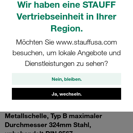
Wir haben eine STAUFF
Vertriebseinheit in Ihrer
Region.
Möchten Sie www.stauffusa.com
besuchen, um lokale Angebote und
CAD
Dienstleistungen zu sehen?
Bitte beachten Sie: Das Bild dient nur zur Veranschaulichung und kann vom
tatsächlichen Produkt abweichen.
Nein, bleiben.
Mehr anzeigen
Ja, wechseln.
Anmelden
um die CAD-Daten kostenlos herunterzuladen
Metallschelle, Typ B maximaler
Durchmesser 324mm Stahl,