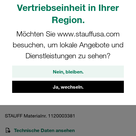
Vertriebseinheit in Ihrer
Region.
Möchten Sie www.stauffusa.com
Bitte beachten Sie: Das Bild dient nur zur Veranschaulichung und kann vom
besuchen, um lokale Angebote und
tatsächlichen Produkt abweichen.
Mehr anzeigen
Dienstleistungen zu sehen?
Befestigungsadapter, Typ CRA Doppel-
Nein, bleiben.
Baureihe Gr. 2D-3D Edelstahl V4A DIN
3015
Ja, wechseln.
CRA-2-3D-M-W5
STAUFF Materialnr. 1120003381
Technische Daten ansehen