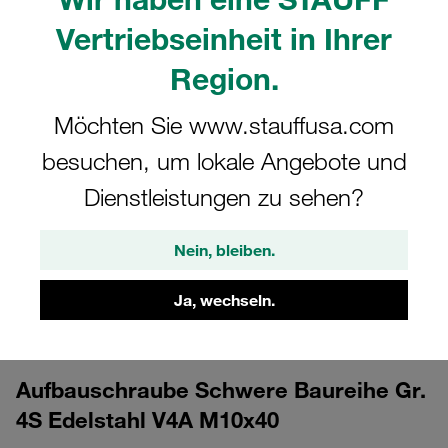
Vertriebseinheit in Ihrer
Region.
Möchten Sie www.stauffusa.com
besuchen, um lokale Angebote und
Dienstleistungen zu sehen?
CAD
Bitte beachten Sie: Das Bild dient nur zur Veranschaulichung und kann vom
Nein, bleiben.
tatsächlichen Produkt abweichen.
Mehr anzeigen
Ja, wechseln.
Anmelden
um die CAD-Daten kostenlos herunterzuladen
Aufbauschraube Schwere Baureihe Gr.
4S Edelstahl V4A M10x40