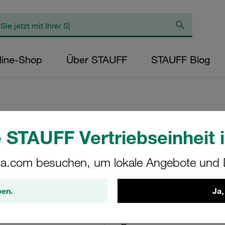
line-Shop
Über STAUFF
STAUFF Blog
 STAUFF Vertriebseinheit i
Aufbauschraube S
Doppel-Baureihe G
a.com besuchen, um lokale Angebote und D
AF-1/1a/1D-M-W4
ben.
Ja,
STAUFF Materialnr. 1120003