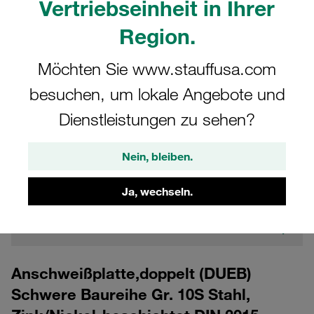
Vertriebseinheit in Ihrer
Region.
Möchten Sie www.stauffusa.com
besuchen, um lokale Angebote und
Dienstleistungen zu sehen?
CAD
Nein, bleiben.
Bitte beachten Sie: Das Bild dient nur zur Veranschaulichung und kann vom
tatsächlichen Produkt abweichen.
Ja, wechseln.
Mehr anzeigen
Anmelden
um die CAD-Daten kostenlos herunterzuladen
Anschweißplatte,doppelt (DUEB)
Schwere Baureihe Gr. 10S Stahl,