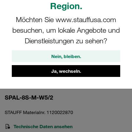
Region.
Möchten Sie www.stauffusa.com
besuchen, um lokale Angebote und
Bitte beachten Sie: Das Bild dient nur zur Veranschaulichung und kann vom
Dienstleistungen zu sehen?
tatsächlichen Produkt abweichen.
Mehr anzeigen
Nein, bleiben.
Anschweißplatte, einfach Schwere
Ja, wechseln.
Baureihe Gr. 8S Edelstahl V4A DIN 3015
Metrisch
SPAL-8S-M-W5/2
STAUFF Materialnr. 1120022870
Technische Daten ansehen