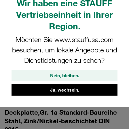
Wir haben eine STAUFF
Vertriebseinheit in Ihrer
Region.
Möchten Sie www.stauffusa.com
besuchen, um lokale Angebote und
CAD
Dienstleistungen zu sehen?
Bitte beachten Sie: Das Bild dient nur zur Veranschaulichung und kann vom
tatsächlichen Produkt abweichen.
Nein, bleiben.
Mehr anzeigen
Ja, wechseln.
Anmelden
um die CAD-Daten kostenlos herunterzuladen
Deckplatte,Gr. 1a Standard-Baureihe
Stahl, Zink/Nickel-beschichtet DIN