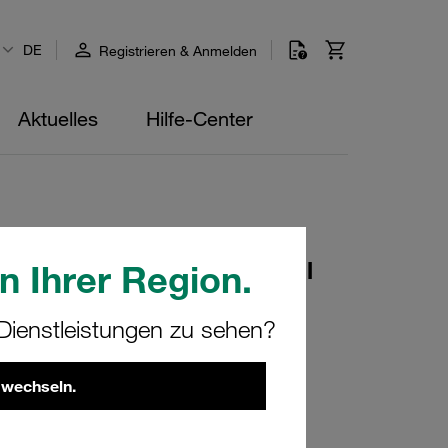
DE
Registrieren & Anmelden
Aktuelles
Hilfe-Center
Standard-Baureihe Edelstahl
n Ihrer Region.
ienstleistungen zu sehen?
 wechseln.
270