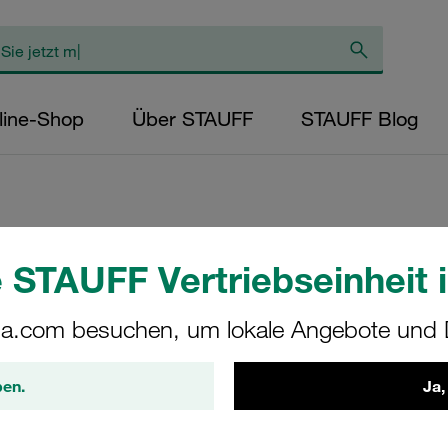
line-Shop
Über STAUFF
STAUFF Blog
Deckplatte,Gr. 4 
 STAUFF Vertriebseinheit i
V2A DIN 3015
a.com besuchen, um lokale Angebote und D
DP-4-W4
ben.
Ja,
STAUFF Materialnr. 1130000