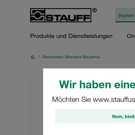
Produkte und Dienstleistungen
On
/
Deckplatten (Standard-Baureihe)
Wir haben eine
Möchten Sie www.stauffus
Nein, blei