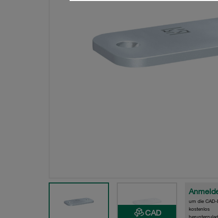
Anmeld
um die CAD-
kostenlos
CAD
herunterzula