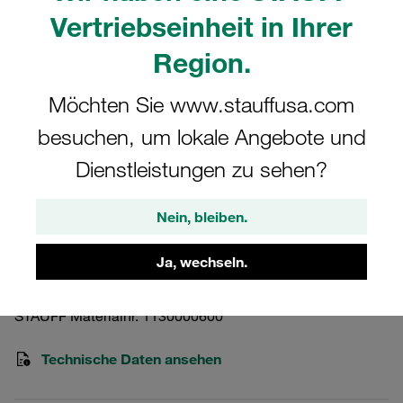
Vertriebseinheit in Ihrer
Region.
Möchten Sie www.stauffusa.com
Bitte beachten Sie: Das Bild dient nur zur Veranschaulichung und kann vom
besuchen, um lokale Angebote und
tatsächlichen Produkt abweichen.
Mehr anzeigen
Dienstleistungen zu sehen?
Tragschienenmutter Schwere Baureihe
Nein, bleiben.
Gr. 3S-5S Edelstahl V4A DIN 3015
Ja, wechseln.
GMV-3-5S-M-W5/2
STAUFF Materialnr. 1130000600
Technische Daten ansehen