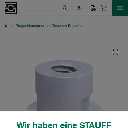
/
Tragschienenmuttern (Schwere Baureihe)
Wir haben eine STAUFF