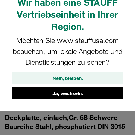
Wir haben eine STAUFF
Vertriebseinheit in Ihrer
Region.
Möchten Sie www.stauffusa.com
besuchen, um lokale Angebote und
CAD
Dienstleistungen zu sehen?
Bitte beachten Sie: Das Bild dient nur zur Veranschaulichung und kann vom
Nein, bleiben.
tatsächlichen Produkt abweichen.
Mehr anzeigen
Ja, wechseln.
Anmelden
um die CAD-Daten kostenlos herunterzuladen
Deckplatte, einfach,Gr. 6S Schwere
Baureihe Stahl, phosphatiert DIN 3015