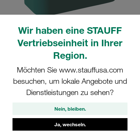
Wir haben eine STAUFF
Vertriebseinheit in Ihrer
Region.
CAD
Möchten Sie www.stauffusa.com
Bitte beachten Sie: Das Bild dient nur zur Veranschaulichung und kann vom
besuchen, um lokale Angebote und
tatsächlichen Produkt abweichen.
Mehr anzeigen
Dienstleistungen zu sehen?
Anmelden
um die CAD-Daten kostenlos herunterzuladen
Nein, bleiben.
Schellenkörper Gr. 4 Ø28mm Standard-
Ja, wechseln.
Baureihe Polypropylen gerippt, mit