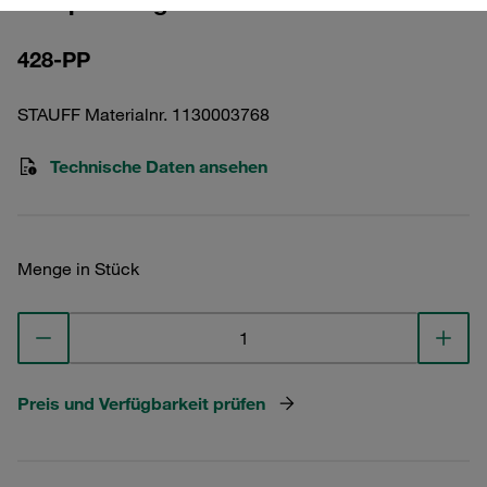
Vorspannung DIN 3015
428-PP
STAUFF Materialnr. 1130003768
Technische Daten ansehen
Menge in Stück
Preis und Verfügbarkeit prüfen