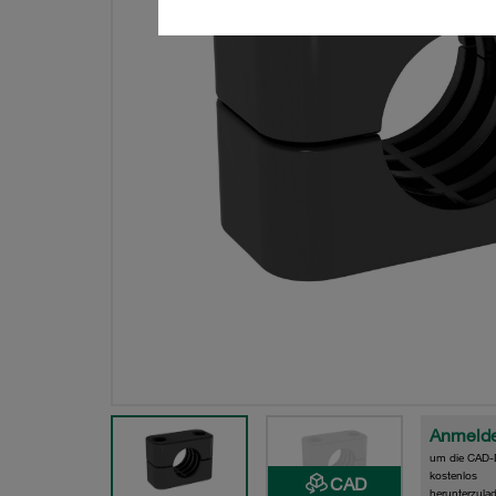
Anmeld
um die CAD-
kostenlos
CAD
herunterzula