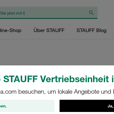
line-Shop
Über STAUFF
STAUFF Blog
Schellenkörper G
Polyamid gerippt,
 STAUFF Vertriebseinheit i
428-PA
a.com besuchen, um lokale Angebote und D
STAUFF Materialnr. 1130003
ben.
Ja,