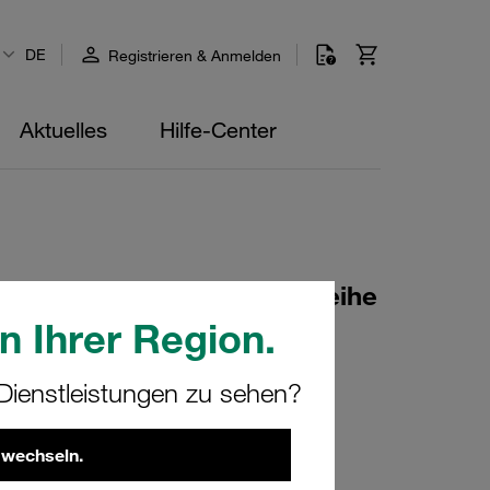
DE
Registrieren & Anmelden
Aktuelles
Hilfe-Center
r. 4 Ø28mm Standard-Baureihe
 mit Vorspannung DIN 3015
n Ihrer Region.
ienstleistungen zu sehen?
769
 wechseln.