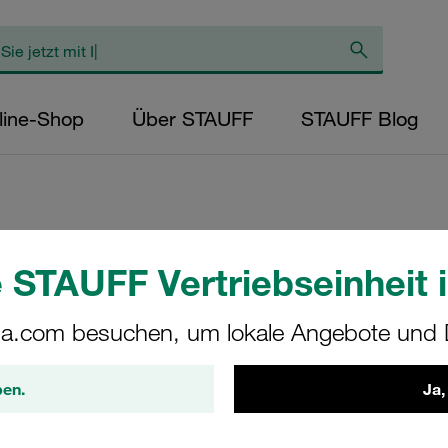
line-Shop
Über STAUFF
STAUFF Blog
Innensechskantsc
 STAUFF Vertriebseinheit i
4 Stahl, Zink/Nic
a.com besuchen, um lokale Angebote und D
Bestellen: 113000
IS-M6X35-ISO4762-8.
ben.
Ja,
STAUFF Materialnr. 1130003