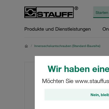
Produkte und Dienstleistungen
On
/
Innensechskantschrauben (Standard-Baureihe)
Wir haben eine
Möchten Sie www.stauffus
Nein, blei