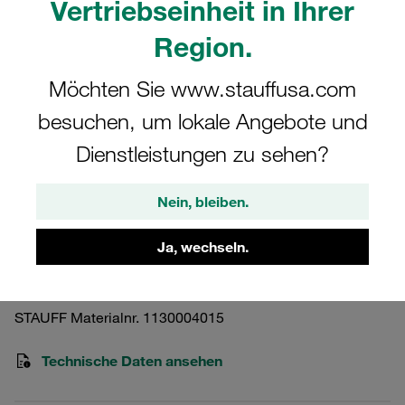
Vertriebseinheit in Ihrer
Region.
Möchten Sie www.stauffusa.com
besuchen, um lokale Angebote und
Bitte beachten Sie: Das Bild dient nur zur Veranschaulichung und kann vom
tatsächlichen Produkt abweichen.
Dienstleistungen zu sehen?
Mehr anzeigen
Außensechskantschraube Stahl,
Nein, bleiben.
zink/nickel-beschichtet M6x32
Ja, wechseln.
AS-M6x32-DIN931/933-8.8-W3
STAUFF Materialnr. 1130004015
Technische Daten ansehen