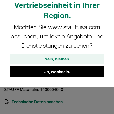
Vertriebseinheit in Ihrer
Region.
Möchten Sie www.stauffusa.com
Bitte beachten Sie: Das Bild dient nur zur Veranschaulichung und kann vom
besuchen, um lokale Angebote und
tatsächlichen Produkt abweichen.
Mehr anzeigen
Dienstleistungen zu sehen?
Außensechskantschraube Standard-
Nein, bleiben.
Baureihe Gr. 6 Edelstahl A4 M6x70
Ja, wechseln.
AS-M6x70-DIN933-70-W5
STAUFF Materialnr. 1130004040
Technische Daten ansehen