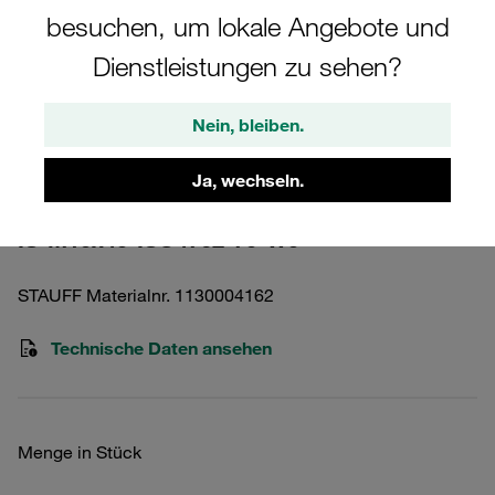
besuchen, um lokale Angebote und
Dienstleistungen zu sehen?
Nein, bleiben.
Bitte beachten Sie: Das Bild dient nur zur Veranschaulichung und kann vom
tatsächlichen Produkt abweichen.
Ja, wechseln.
Mehr anzeigen
IS-M10x45-ISO4762-70-W5
STAUFF Materialnr. 1130004162
Technische Daten ansehen
Menge in Stück