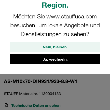
Region.
Möchten Sie www.stauffusa.com
besuchen, um lokale Angebote und
Bitte beachten Sie: Das Bild dient nur zur Veranschaulichung und kann vom
Dienstleistungen zu sehen?
tatsächlichen Produkt abweichen.
Mehr anzeigen
Nein, bleiben.
Außensechskantschraube Schwere
Ja, wechseln.
Baureihe Gr. 5S Stahl, unbehandelt
M10x70
AS-M10x70-DIN931/933-8.8-W1
STAUFF Materialnr. 1130004183
Technische Daten ansehen