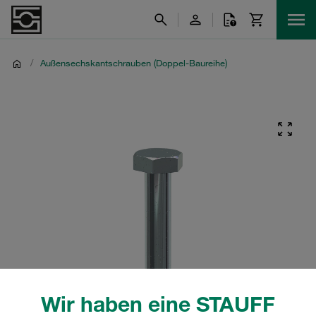
/
Außensechskantschrauben (Doppel-Baureihe)
Wir haben eine STAUFF