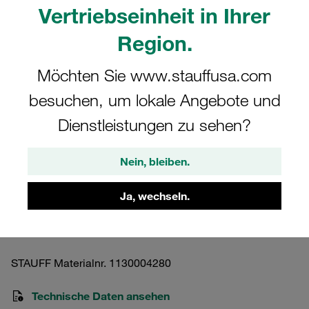
Vertriebseinheit in Ihrer
Region.
Möchten Sie www.stauffusa.com
Bitte beachten Sie: Das Bild dient nur zur Veranschaulichung und kann vom
besuchen, um lokale Angebote und
tatsächlichen Produkt abweichen.
Mehr anzeigen
Dienstleistungen zu sehen?
Außensechskantschraube Doppel-
Nein, bleiben.
Baureihe Gr. 2D Stahl, zink/nickel-
beschichtet M8x35
Ja, wechseln.
AS-M8x35-DIN931/933-8.8-W3
STAUFF Materialnr. 1130004280
Technische Daten ansehen