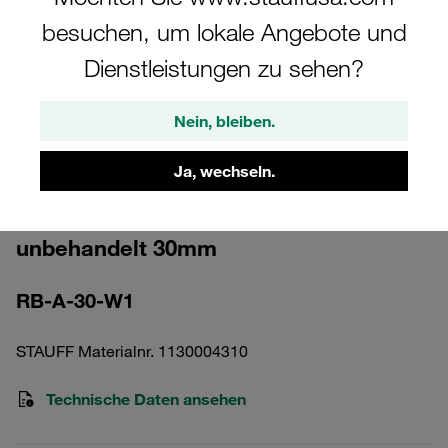
besuchen, um lokale Angebote und
Dienstleistungen zu sehen?
Nein, bleiben.
Bitte beachten Sie: Das Bild dient nur zur Veranschaulichung und kann vom
tatsächlichen Produkt abweichen.
Mehr anzeigen
Ja, wechseln.
Rundstahlbügel DN 20 Stahl,
unbehandelt 30mm
RB-A-30-W1
STAUFF Materialnr. 1130004310
Technische Daten ansehen