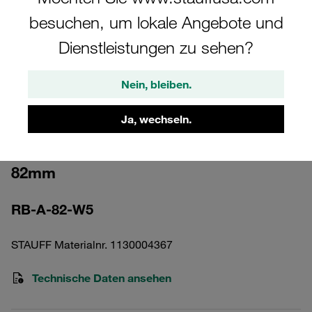
besuchen, um lokale Angebote und
Dienstleistungen zu sehen?
Nein, bleiben.
Bitte beachten Sie: Das Bild dient nur zur Veranschaulichung und kann vom
tatsächlichen Produkt abweichen.
Mehr anzeigen
Ja, wechseln.
Rundstahlbügel DN 65 Edelstahl V4A
82mm
RB-A-82-W5
STAUFF Materialnr. 1130004367
Technische Daten ansehen