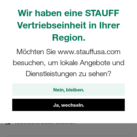
Wir haben eine STAUFF
Vertriebseinheit in Ihrer
Region.
Bitte beachten Sie: Das Bild dient nur zur Veranschaulichung und kann vom
tatsächlichen Produkt abweichen.
Möchten Sie www.stauffusa.com
Mehr anzeigen
besuchen, um lokale Angebote und
Schellenkörper Gr. 3 Ø14mm Leichte
Dienstleistungen zu sehen?
Baureihe Polypropylen gerippt gerippt
Nein, bleiben.
LBG-314/14-PP
Ja, wechseln.
STAUFF Materialnr. 1130004918
Technische Daten ansehen