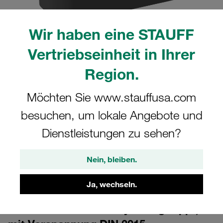
Wir haben eine STAUFF
Vertriebseinheit in Ihrer
Region.
Möchten Sie www.stauffusa.com
CAD
besuchen, um lokale Angebote und
Bitte beachten Sie: Das Bild dient nur zur Veranschaulichung und kann vom
tatsächlichen Produkt abweichen.
Dienstleistungen zu sehen?
Mehr anzeigen
Nein, bleiben.
Anmelden
um die CAD-Daten kostenlos herunterzuladen
Ja, wechseln.
Schellenkörper Gr. 10S Ø168mm
Schwere Baureihe Polyamid gerippt,