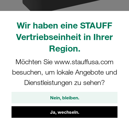
Wir haben eine STAUFF
Vertriebseinheit in Ihrer
Region.
CAD
Möchten Sie www.stauffusa.com
besuchen, um lokale Angebote und
Bitte beachten Sie: Das Bild dient nur zur Veranschaulichung und kann vom
tatsächlichen Produkt abweichen.
Dienstleistungen zu sehen?
Mehr anzeigen
Anmelden
um die CAD-Daten kostenlos herunterzuladen
Nein, bleiben.
Schellenkörper Gr. 1a Ø10mm
Ja, wechseln.
Standard-Baureihe Polyamid glatt,