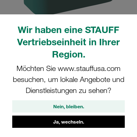
Wir haben eine STAUFF
Vertriebseinheit in Ihrer
Region.
CAD
Möchten Sie www.stauffusa.com
Bitte beachten Sie: Das Bild dient nur zur Veranschaulichung und kann vom
besuchen, um lokale Angebote und
tatsächlichen Produkt abweichen.
Mehr anzeigen
Dienstleistungen zu sehen?
Anmelden
um die CAD-Daten kostenlos herunterzuladen
Nein, bleiben.
Schellenkörper Gr. 1a Ø10mm
Ja, wechseln.
Standard-Baureihe Polypropylen