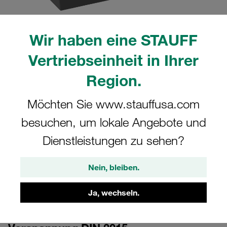
Wir haben eine STAUFF
Vertriebseinheit in Ihrer
Region.
CAD
Möchten Sie www.stauffusa.com
besuchen, um lokale Angebote und
Bitte beachten Sie: Das Bild dient nur zur Veranschaulichung und kann vom
tatsächlichen Produkt abweichen.
Dienstleistungen zu sehen?
Mehr anzeigen
Anmelden
um die CAD-Daten kostenlos herunterzuladen
Nein, bleiben.
Ja, wechseln.
Schellenkörper Gr. 2D Ø18mm Doppel-
Baureihe Polyamid gerippt, mit