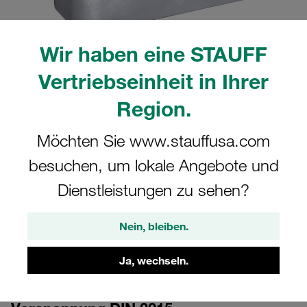
Wir haben eine STAUFF
Vertriebseinheit in Ihrer
Region.
CAD
Möchten Sie www.stauffusa.com
besuchen, um lokale Angebote und
Bitte beachten Sie: Das Bild dient nur zur Veranschaulichung und kann vom
tatsächlichen Produkt abweichen.
Dienstleistungen zu sehen?
Mehr anzeigen
Anmelden
um die CAD-Daten kostenlos herunterzuladen
Nein, bleiben.
Ja, wechseln.
Schellenkörper Gr. 3S Ø16mm Schwere
Baureihe Aluminium gerippt, mit