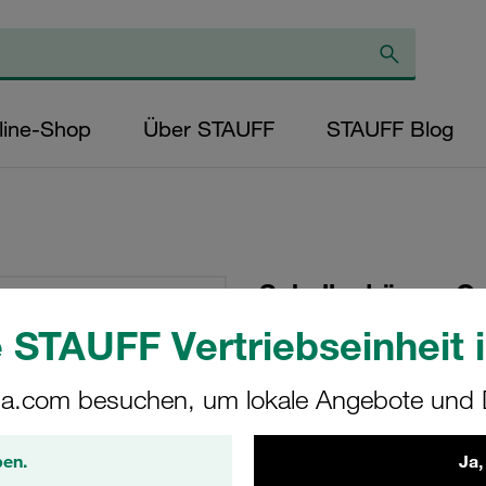
line-Shop
Über STAUFF
STAUFF Blog
Schellenkörper G
Thermoplastisches
 STAUFF Vertriebseinheit i
Vorspannung DIN 
a.com besuchen, um lokale Angebote und D
325-SA87
ben.
Ja,
STAUFF Materialnr. 1130005