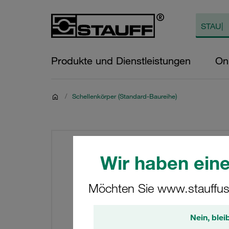
Produkte und Dienstleistungen
On
/
Schellenkörper (Standard-Baureihe)
Wir haben eine
Möchten Sie www.stauffus
Nein, blei