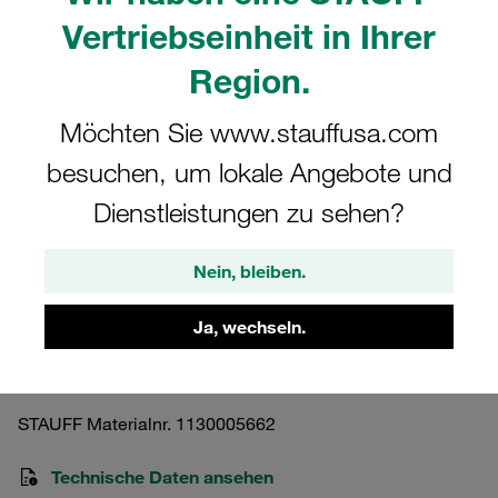
Vertriebseinheit in Ihrer
Region.
Möchten Sie www.stauffusa.com
Bitte beachten Sie: Das Bild dient nur zur Veranschaulichung und kann vom
tatsächlichen Produkt abweichen.
besuchen, um lokale Angebote und
Mehr anzeigen
Dienstleistungen zu sehen?
Schellenkörper Gr. 4 Standard
Baureihe Polyamid für RI-Einsatz DIN
Nein, bleiben.
3015
Ja, wechseln.
4-PA-R
STAUFF Materialnr. 1130005662
Technische Daten ansehen