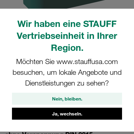
Wir haben eine STAUFF
Vertriebseinheit in Ihrer
Region.
CAD
Möchten Sie www.stauffusa.com
besuchen, um lokale Angebote und
Bitte beachten Sie: Das Bild dient nur zur Veranschaulichung und kann vom
tatsächlichen Produkt abweichen.
Dienstleistungen zu sehen?
Mehr anzeigen
Anmelden
um die CAD-Daten kostenlos herunterzuladen
Nein, bleiben.
Ja, wechseln.
Schellenkörper Gr. 4S Ø26,9mm
Schwere Baureihe Polypropylen glatt,