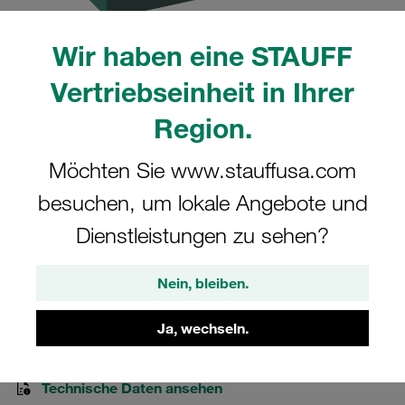
Wir haben eine STAUFF
Vertriebseinheit in Ihrer
Bitte beachten Sie: Das Bild dient nur zur Veranschaulichung und kann vom
Region.
tatsächlichen Produkt abweichen.
Mehr anzeigen
Möchten Sie www.stauffusa.com
Schellenkörper Gr. 4D Ø25,4mm
besuchen, um lokale Angebote und
Doppel-Baureihe Polypropylen gerippt,
Dienstleistungen zu sehen?
mit Vorspannung DIN 3015
Nein, bleiben.
425.4/25.4-PP
Ja, wechseln.
STAUFF Materialnr. 1130005759
Technische Daten ansehen