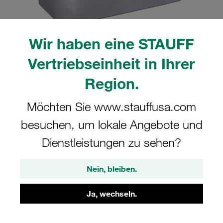
Wir haben eine STAUFF
Vertriebseinheit in Ihrer
Region.
CAD
Möchten Sie www.stauffusa.com
besuchen, um lokale Angebote und
Bitte beachten Sie: Das Bild dient nur zur Veranschaulichung und kann vom
tatsächlichen Produkt abweichen.
Dienstleistungen zu sehen?
Mehr anzeigen
Anmelden
um die CAD-Daten kostenlos herunterzuladen
Nein, bleiben.
Schellenkörper Gr. 5 Ø33,7mm
Ja, wechseln.
Standard-Baureihe Aluminium gerippt,