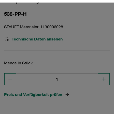
Vorspannung DIN 3015
538-PP-H
STAUFF Materialnr. 1130006028
Technische Daten ansehen
Menge in Stück
Preis und Verfügbarkeit prüfen