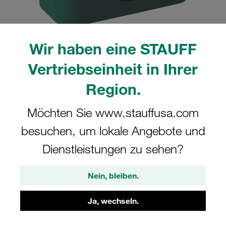
Wir haben eine STAUFF
Vertriebseinheit in Ihrer
Region.
CAD
Möchten Sie www.stauffusa.com
Bitte beachten Sie: Das Bild dient nur zur Veranschaulichung und kann vom
besuchen, um lokale Angebote und
tatsächlichen Produkt abweichen.
Mehr anzeigen
Dienstleistungen zu sehen?
Anmelden
um die CAD-Daten kostenlos herunterzuladen
Nein, bleiben.
Schellenkörper Gr. 5 Ø38mm Standard-
Ja, wechseln.
Baureihe Polypropylen glatt, ohne