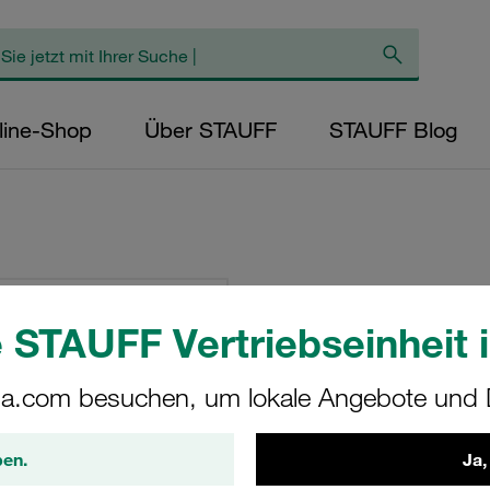
line-Shop
Über STAUFF
STAUFF Blog
Schellenkörper G
Baureihe Polyprop
 STAUFF Vertriebseinheit i
DIN 3015
a.com besuchen, um lokale Angebote und D
8114-PP
ben.
Ja,
STAUFF Materialnr. 1130006