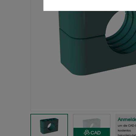
Anmeld
um die CAD-
kostenlos
CAD
herunterzula