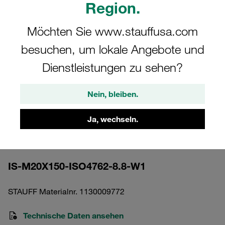
Region.
Möchten Sie www.stauffusa.com
besuchen, um lokale Angebote und
Dienstleistungen zu sehen?
Bitte beachten Sie: Das Bild dient nur zur Veranschaulichung und kann vom
tatsächlichen Produkt abweichen.
Mehr anzeigen
Nein, bleiben.
Innensechskantschraube Schwere
Ja, wechseln.
Baureihe Stahl, unbehandelt M20x150
DIN 3015
IS-M20X150-ISO4762-8.8-W1
STAUFF Materialnr. 1130009772
Technische Daten ansehen