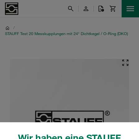
/
STAUFF Test 20 Messkupplungen mit 24° Dichtkegel / O-Ring (DKO)
Wir haben eine STAUFF