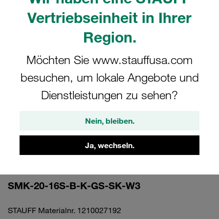
Vertriebseinheit in Ihrer
Region.
Möchten Sie www.stauffusa.com
Bitte beachten Sie: Das Bild dient nur zur Veranschaulichung und kann vom
besuchen, um lokale Angebote und
tatsächlichen Produkt abweichen.
Dienstleistungen zu sehen?
Mehr anzeigen
Messkupplung Stauff Test 20 mit 24°
Nein, bleiben.
Dichtkegel / O-Ring schwere Baureihe
16S Stahl, Zink-Nickel Metall-
Ja, wechseln.
Sechskantschutzkappe NBR-Dichtung
SMK-20-16S-B-K-GS-SK-W3
STAUFF Materialnr. 1210027192