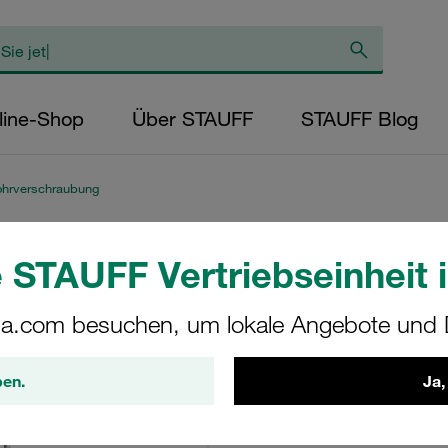
line-Shop
Über STAUFF
STAUFF Blog
ohrverschraubung
 STAUFF Vertriebseinheit i
Messkupplung Stau
Rohrverschraubung
a.com besuchen, um lokale Angebote und D
Metallschutzkappe
Nickel
ben.
Ja,
SMK-20-35L-G-W3-M