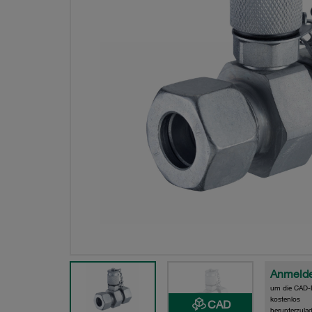
Anmeld
um die CAD-
kostenlos
CAD
herunterzula